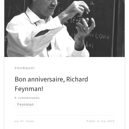
Richard Feynman aurait eu 100 ans aujourd’hui. Il aurait pu devenir
un spécialiste des fourmis, un percussionniste renommé ou un
peintre fameux dans les bordels californiens[tpcite
key= »Feynman2000″] , mais il a préféré la physique. Du projet
Manhattan à la commission d’enquête sur l’accident de la navette
spatiale Challenger en passant […]
POURQUOI
Bon anniversaire, Richard
Feynman!
6 commentaires
Feynman
par
Dr. Goulu
Publié
11 mai 2018