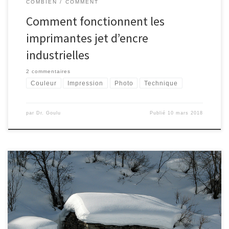
COMBIEN
COMMENT
Comment fonctionnent les
imprimantes jet d’encre
industrielles
2 commentaires
Couleur
Impression
Photo
Technique
par
Dr. Goulu
Publié
10 mars 2018
El Jj ayant été une fois encore trop rapide pour la
traditionnelle liste des propriétés intéressantes de 2018, je
commence cette nouvelle année par vous souhaiter, chère
lectrice ou cher lecteur, tout ce que vous auriez souhaité qu'on