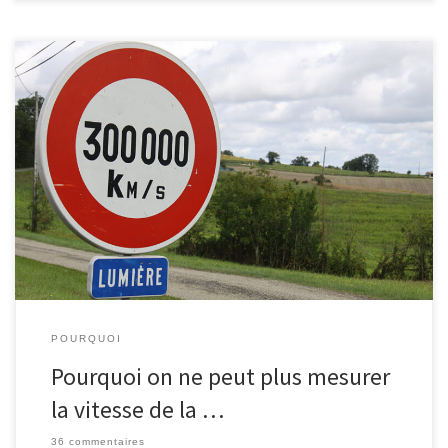
Sur Quora, il y a souvent des questions stupides. Par exemple,
quelqu’un a récemment demandé “Pourquoi on ne peut
techniquement pas mesurer la vitesse de la lumière ?“. Au
moment où j’hésitais entre “downvoter” la question ou répondre
“pfff, ben bien sur qu’on peut!” en étalant ma science sur Ole
Rømer (découvert grâce au livre “Longitude“) puisque tout le
monde connait déjà l'expérience de Fizeau, je suis tombé sur
cette réponse qui me colle une baffe : depuis 1983, on ne peut
plus mesurer la vitesse de la lumière !
POURQUOI
Pourquoi on ne peut plus mesurer
la vitesse de la …
36 commentaires