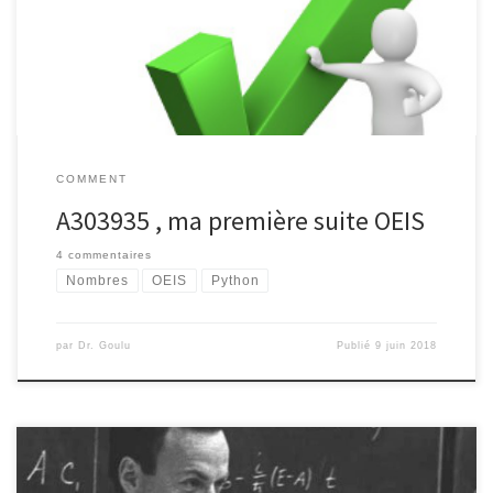
Problème 74 du Project Euler, qui traite de la somme des
factorielles des chiffres (dfs) […]
COMMENT
A303935 , ma première suite OEIS
4 commentaires
Nombres
OEIS
Python
par
Dr. Goulu
Publié
9 juin 2018