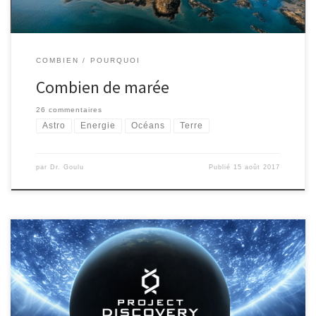
COMBIEN
POURQUOI
Combien de marée
26 commentaires
Astro
Energie
Océans
Terre
par
Dr. Goulu
Publié
15 août 2017
Je suis un gamer. J’ai parfois un peu honte en pensant à tout ce
temps « perdu », mais une nouvelle [1,2] me remotive à jouer
fièrement à Eve Online : les joueurs vont y contribuer à la