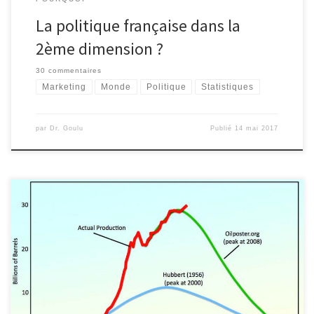
La politique française dans la
2ème dimension ?
30 commentaires
Marketing
Monde
Politique
Statistiques
par
Dr. Goulu
Publié
14 mai 2017
Une équipe internationale de chercheurs met à mal l'idée selon
laquelle l'humanité manquera bientôt de certains minerais. Selon
la vaste étude de Lluis Fontboté de l'Université de Genève et ses
cinq collègues , les ressources géologiques de la plupart des
minéraux sont nettement plus élevées que les réserves connues
sur lesquelles se basent les estimations.