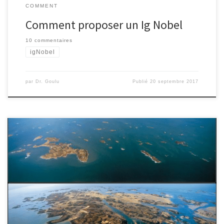
COMMENT
Comment proposer un Ig Nobel
10 commentaires
igNobel
par
Dr. Goulu
Publié
20 septembre 2017
Cet été, les Goulus ont exploré le pays des grandes marées : la
Bretagne et la Normandie. Notre périple a d'ailleurs commencé
aux îles Chausey, un des rares endroits au monde où l'amplitude
des marées peut atteindre 14 m, changeant le paysage de
manière spectaculaire en quelques heures. Devant un tel
spectacle on ne peut que se demander "mais comment donc est-
ce possible" ?