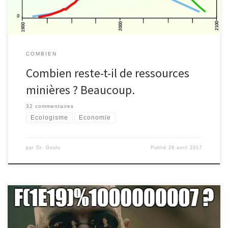
COMBIEN
Combien reste-t-il de ressources
minières ? Beaucoup.
32 commentaires
Ecologisme
Economie
par
Dr. Goulu
Publié
28 avril 2017
Tombé l'autre jour sur un problème idiot mais intéressant : calculer