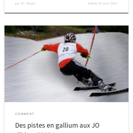
par
Dr. Goulu
Publié
25 avril 2017
A moins d'une chute de neige surprise en Corée, les épreuves de
ski alpin des JO d'hiver 2018 auront lieu sur des pistes recouvertes
de gallium.
COMMENT
Des pistes en gallium aux JO