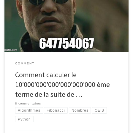
le 10^19 ième terme de la suite de Fibonacci. Idiot parce que ça
ne sert à rien. Intéressant parce que ça sous-entend qu'il existe
une manière de calculer le n-ième terme de cette suite définie
par récurrence sans calculer les termes précédents. En effet,
calculer les termes les uns après les autres prendrait dans les
300'000 ans à raison d'une microseconde par terme.
COMMENT
Comment calculer le
10’000’000’000’000’000’000 ème
terme de la suite de …
8 commentaires
Algorithmes
Fibonacci
Nombres
OEIS
Python