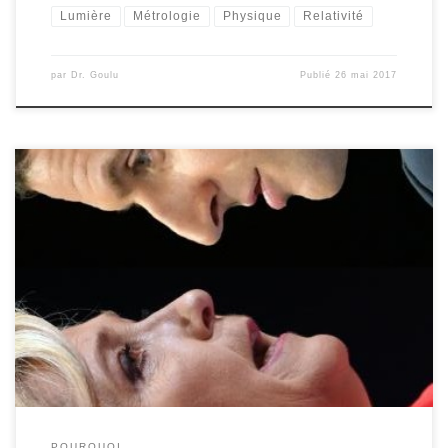
Lumière
Métrologie
Physique
Relativité
par
Dr. Goulu
Publié
26 mai 2017
Parmi les questions que je me suis posées lors du traditionnel
raout quinquennal de mes voisins français, il en est une qui me
turlupine d’autant plus que je n’ai pas trouvé les données
permettant d’y répondre : se pourrait-il que l’axe « libéral /
conservateur » * soit devenu prépondérant par rapport […]
POURQUOI