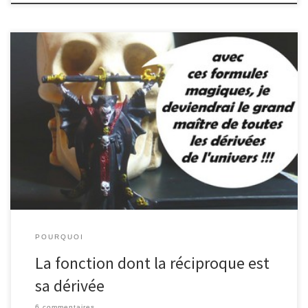
Quora, c'est vraiment bien. Je ne regrette pas d'y être plus
actif que sur ce blog ces temps-ci. Il y a beaucoup de questions de
niveaux très variés, mais les plus intéressantes sont évidemment
celles dont on ne trouve pas la réponse facilement sur le web ou
Wikipédia. Et parfois, par la magie d'internet, une collaboration
efficace et désintéressée débouche sur une réponse vraiment
originale.
POURQUOI
La fonction dont la réciproque est
sa dérivée
6 commentaires