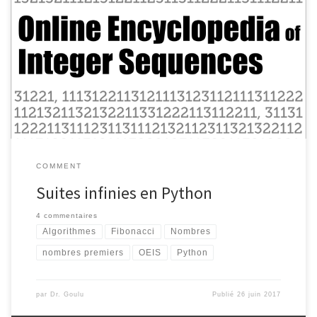
Depuis que je programme en Python, j’entasse les petits bouts de
code utiles ou potentiellement réutilisables dans « Goulib », ma
librairie perso et néanmoins disponible en open-source (licence
LGPL) sur Pypi, GitHub, ReadTheDocs pour la doc, avec des
notebooks Jupyter de démo. Comme la valeur d’un code se
mesure surtout par les tests […]
COMMENT
Suites infinies en Python
4 commentaires
Algorithmes
Fibonacci
Nombres
nombres premiers
OEIS
Python
par
Dr. Goulu
Publié
26 juin 2017