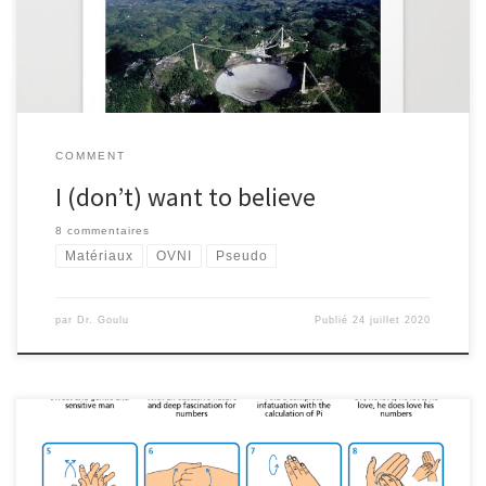
COMMENT
I (don’t) want to believe
8 commentaires
Matériaux
OVNI
Pseudo
par
Dr. Goulu
Publié
24 juillet 2020