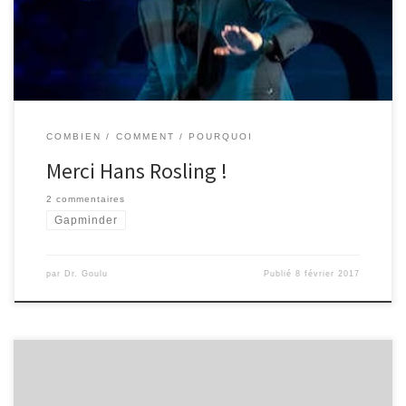
changera votre vision du monde grâce à ses données, son
charisme, son franc parler et son génial outil de visualisation
"Gapminder" aux désormais célèbres bulles multicolores
COMBIEN
COMMENT
POURQUOI
Merci Hans Rosling !
2 commentaires
Gapminder
par
Dr. Goulu
Publié
8 février 2017