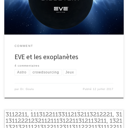
recherche d’exoplanètes en analysant de vraies données
mesurées par les télescopes spatiaux CoRoT et Kepler. […]
COMMENT
EVE et les exoplanètes
4 commentaires
Astro
crowdsourcing
Jeux
par
Dr. Goulu
Publié
12 juillet 2017