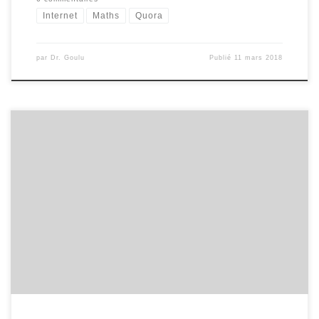
Internet
Maths
Quora
par
Dr. Goulu
Publié
11 mars 2018
Suite à ma plongée professionnelle dans ce domaine étonnant,
j'ai donné une conférence au Microclub intitulée "Impression jet
d’encre industrielle (aspects informatiques)" dont voici les slides: