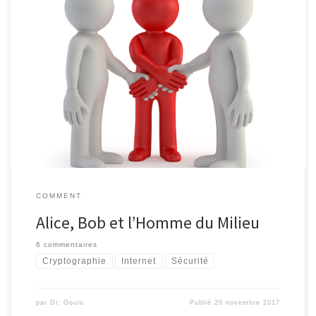
Dans un précédent épisode, nous avons vu comment Alice et Bob
peuvent empêcher Eve la curieuse d’écouter leurs messages
secrets. Mais ils doivent encore se protéger de Mallory, un puissant
adversaire qui, s’il se place entre Alice et Bob, peut effectuer la
fameuse attaque de l’homme du milieu : quand Alice […]
COMMENT
Alice, Bob et l’Homme du Milieu
6 commentaires
Cryptographie
Internet
Sécurité
par
Dr. Goulu
Publié
20 novembre 2017