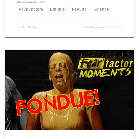
28 commentaires
Acupuncture
Ethique
Pseudo
Science
par
Dr. Goulu
Publié
4 novembre 2017
C’est avec un très grand plaisir que j’ai appris l’attribution du prix Ig
Nobel de Médecine 2017 à Jean-Pierre Royet, David Meunier,
Nicolas Torquet, Anne-Marie Mouly et Tao Jiang pour leurs travaux
sur le dégoût du fromage [1], dont voici l’abstract (traduit par
Google et moi): L’étude de l’aversion alimentaire […]