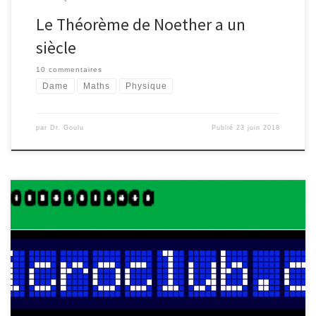
Le Théorème de Noether a un
siècle
10 commentaires
Dame
Maths
Physique
par
Dr. Goulu
Publié
23 juin 2018
J’ai donné une petite conférence au Microclub sur certains aspects
« avancés » du langage Python : Générateurs, iterateurs et
programmation fonctionnelle Introspection Décorateurs exemples
: Memoïsation et Timeout Prédéfinis et “multiméthodes” J’avais
utilisé un “notebook Jupyter” comme support, et je viens de
découvrir qu’il est très facile de l’intégrer à WordPress, alors voilà:
https://gist.github.com/goulu/e0a39091eaed677aa9c9a75669750