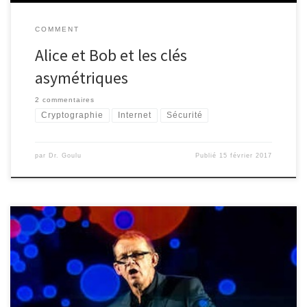
COMMENT
Alice et Bob et les clés
asymétriques
2 commentaires
Cryptographie
Internet
Sécurité
par
Dr. Goulu
Publié
15 février 2017
C'est avec une grande tristesse que j'ai appris le décès de Hans
Rosling. Si vous ne le connaissez pas encore, je vous encourage
vivement à voir n'importe laquelle de ses conférences au TED ou
sur sa chaine YouTube. Ce professeur de statistiques suédois