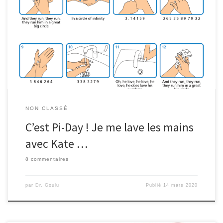
C'est connu depuis 2005 et même référencé dans l'OEIS Kate Bush
chante pi faux.
NON CLASSÉ
C’est Pi-Day ! Je me lave les mains
avec Kate …
8 commentaires
par
Dr. Goulu
Publié
14 mars 2020