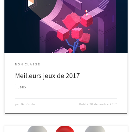
Pour finir l'année sur une note plus ludique, voici les jeux qui m'ont
le plus empêché d'écrire plus sur ce blog cette année : Monument
Valley 2, Life is Strange, Lifeless Planet, Bridge Constructor Portal,
EVE Discovery, et Angry Birds 2
NON CLASSÉ
Meilleurs jeux de 2017
Jeux
par
Dr. Goulu
Publié
28 décembre 2017