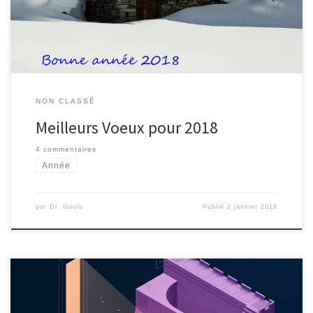
vous souhaite, mais en mieux ! (© le Chat de Geluck)
NON CLASSÉ
Meilleurs Voeux pour 2018
4 commentaires
Année
par
Dr. Goulu
Publié
2 janvier 2018