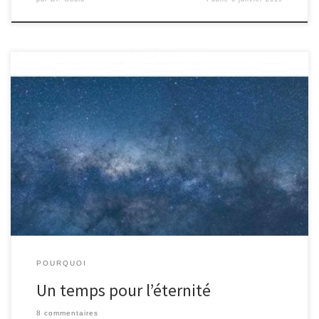
Frédéric Leclerc m’a fait parvenir un exemplaire de son livre
[tpcite key= »Leclerc_2018″] tout neuf consacré au temps en
physique. Petit par la taille (80 pages + les 25 pages de l’article qui
l’a motivé [tpcite id= »2″]), ce livre est une remarquable synthèse
de l’état de la recherche sur la nature […]
POURQUOI
Un temps pour l’éternité
8 commentaires