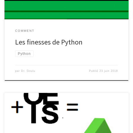
a11 l’erreur […]
COMMENT
Les finesses de Python
Python
par
Dr. Goulu
Publié
23 juin 2018
Depuis le temps que je joue avec l’‘Encyclopédie en ligne des
Suites de Nombres Entiers (OEIS), ça a fini par arriver : j’ai réussi à y
ajouter une nouvelle suite, A303935 ! Tout a commencé avec le