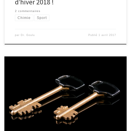
d’hiver 2018 !
2 commentaires
Chimie
Sport
par
Dr. Goulu
Publié
1 avril 2017
A la fin de mon article sur HTTPS, j'ai promis d'expliquer pourquoi
il ne faut pas trop se fier au petit cadenas vert que vous voyez de
plus en plus souvent en haut de votre navigateur favori. Mais pour
éviter un article trop long, je dois d'abord expliquer comment
Alice et Bob s'échangent des messages sécurisés depuis 1977.