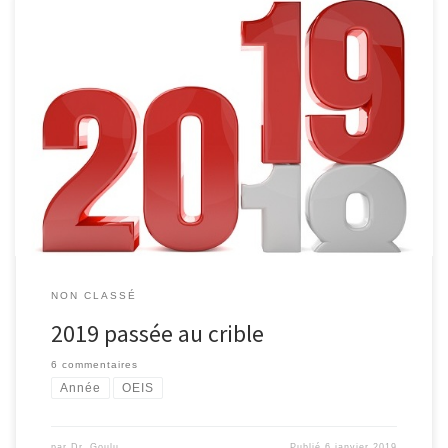
2018 sur drgoulu.com Bon, ok, j’ai été trop actif sur Quora et n’ai
publié que 8 articles ici l’année passée, mais il y a tout de même
eu 299’047 pages de DrGoulu.com vues en 2018, légèrement plus
qu’en 2017. L’article sur l’amiante a été nettement plus lu (27’548)
que celui […]
NON CLASSÉ
2019 passée au crible
6 commentaires
Année
OEIS
par
Dr. Goulu
Publié
6 janvier 2019