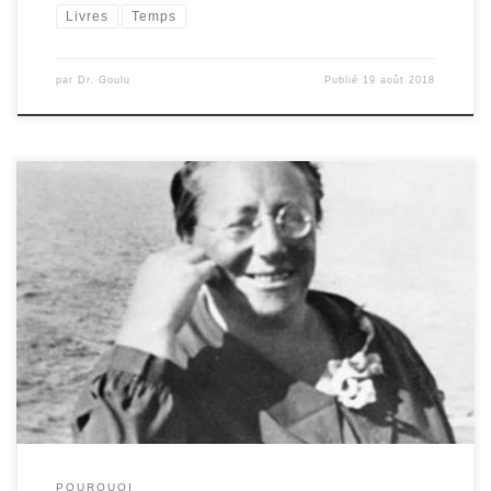
Livres
Temps
par
Dr. Goulu
Publié
19 août 2018
Il y a pile un siècle, en 1918, la mathématicienne Emmy Noether
publia un résultat si important pour la physique qu’Einstein le
qualifia de « monument de la pensée mathématique ». En deux
mots, le théorème de Noether relie les lois de conservation à la
symétrie des lois de la physique. Les […]
POURQUOI