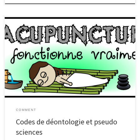
L’exercice de certaines professions est cadré par des associations
professionnelles dotées de codes de déontologie, et c’est très
bien ainsi. Que ces codes comprennent des articles demandant le
respect et la collaboration avec les autres professions organisées
de manière similaire, par exemple les médecins envers les
pharmaciens semble logique aussi. Mais un gros problème
apparaît lorsque les “professionnels” des pseudo-sciences
comme les médecines non conventionnelles parviennent à
obtenir un statut identique.
COMMENT
Codes de déontologie et pseudo
sciences