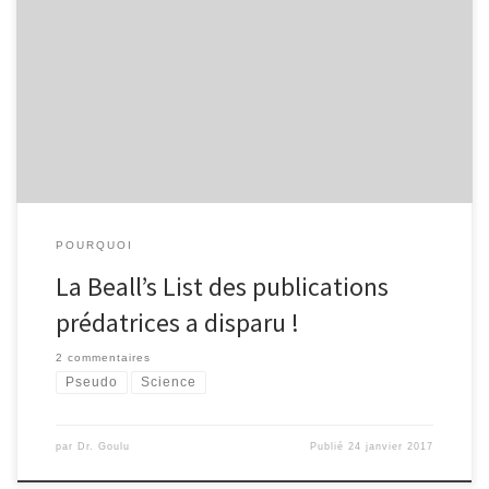
Quelque chose d'inquiétant vient de se produire dans le monde
de la publication scientifique : la "Beall's List" des "publications
prédatrices" a été supprimée par son auteur, sans explications.
POURQUOI
La Beall’s List des publications
prédatrices a disparu !
2 commentaires
Pseudo
Science
par
Dr. Goulu
Publié
24 janvier 2017