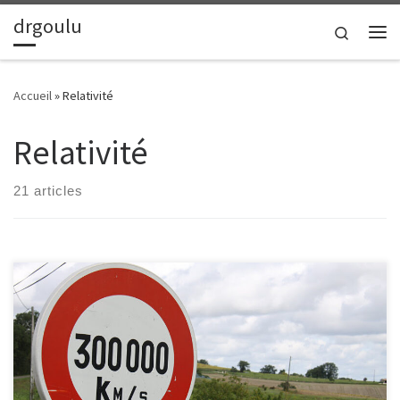
drgoulu
Passer au contenu
Search
Me
Accueil
»
Relativité
Relativité
21 articles
Sur Quora, il y a souvent des questions stupides. Par exemple,
quelqu’un a récemment demandé “Pourquoi on ne peut
techniquement pas mesurer la vitesse de la lumière ?“. Au
moment où j’hésitais entre “downvoter” la question ou répondre
“pfff, ben bien sur qu’on peut!” en étalant ma science sur Ole
Rømer (découvert grâce au livre “Longitude“) puisque tout le