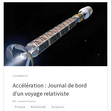
Ce petit texte est basé sur un calcul (faux*) fait sur un tableur : un
vaisseau spatial accélère à 1G (9.81 m/s^2) de manière à créer
une gravité artificielle. La vitesse augmente ainsi de manière
constante jusqu’à approcher de très près la vitesse de la lumière.
Arrivé à mi-parcours, le […]
COMMENT
Accélération : Journal de bord
d’un voyage relativiste
80 commentaires
Fiction
Relativité
Science