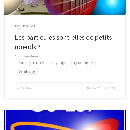
POURQUOI
Les particules sont-elles de petits
noeuds ?
4 commentaires
Astro
CERN
Physique
Quantique
Relativité
par
Dr. Goulu
Publié
25 mai 2008