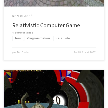
NON CLASSÉ
Relativistic Computer Game
4 commentaires
Jeux
Programmation
Relativité
par
Dr. Goulu
Publié
2 mai 2007
Un de mes vieux rêve est en train de se concrétiser : il devient
possible de simuler des effets relativistes en temps réel, et donc
d’envisager faire des jeux basés sur la relativité d’Albert. Deux
équipes sont bien avancées dans ce domaine : D. Weiskopf à l’Uni