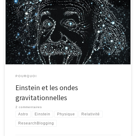
En recherchant où et quand Einstein avait prévu l'existence des
ondes gravitationnelles dont tout le monde parle, je suis tombé
non seulement sur son article en allemand de 1918, mais aussi sur
un court article qui en retrace l'historique. En fait, Einstein s'était
planté deux ans plus tôt dans un autre article.
POURQUOI
Einstein et les ondes
gravitationnelles
2 commentaires
Astro
Einstein
Physique
Relativité
ResearchBlogging