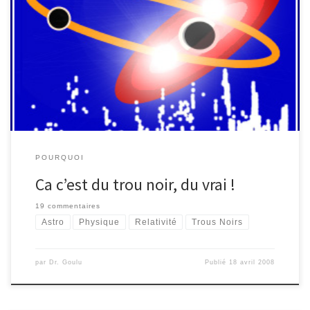
Au centre de notre Galaxie, la Voie Lactée, se trouve un trou noir
qui pèse comme 2.7 millions de Soleils, et parmi les millions
d’autres on vient d’en trouver un tout petit, lourd comme 3.6
Soleils seulement. Avant que celui de 10-57 masses Solaires nous
dévore tous (arf!) voici des […]
POURQUOI
Ca c’est du trou noir, du vrai !
19 commentaires
Astro
Physique
Relativité
Trous Noirs
par
Dr. Goulu
Publié
18 avril 2008