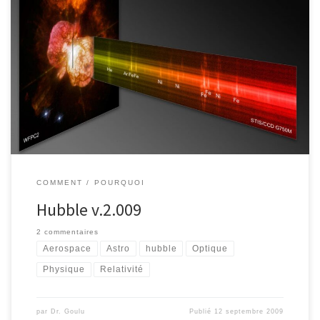
Les premières images prises par le télescope Hubble après son
récent lifting ont été publiées, et elles sont… (insérez votre liste
de superlatifs favoris ici, moi je n’en ai plus) La video Hubblecast
No 30 (sur YouTube) montre et décrit (en anglais) toutes ces
nouvelles images. J’en ai choisi une […]
COMMENT
POURQUOI
Hubble v.2.009
2 commentaires
Aerospace
Astro
hubble
Optique
Physique
Relativité
par
Dr. Goulu
Publié
12 septembre 2009