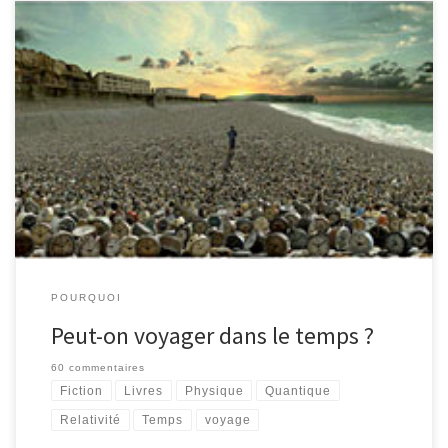
C’était la question abordée dans une conférence donnée au
CERN récemment par Étienne Klein, et à laquelle il a répondu
NON, trop vite à mon goût. Il faut dire qu’Etienne Klein est
physicien et philosophe, et que sa conférence mêlait un peu les
deux aspects de la question. De plus, […]
POURQUOI
Peut-on voyager dans le temps ?
60 commentaires
Fiction
Livres
Physique
Quantique
Relativité
Temps
voyage