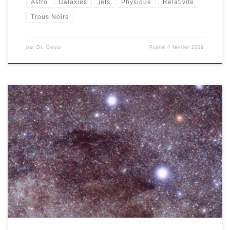
Astro
Galaxies
jets
Physique
Relativité
Trous Noirs
par
Dr. Goulu
Publié
4 février 2009
Cet article multipack regroupe deux sujets intéressants, et un qui
sert juste à rendre l’inventaire exhaustif. Commençons par celui-là:
La Croix du Sud, et celle du Nord Deux constellations ont « une
forme de croix » : la Croix du Sud permet de repérer le Sud
approximatif si vous êtes perdus la […]