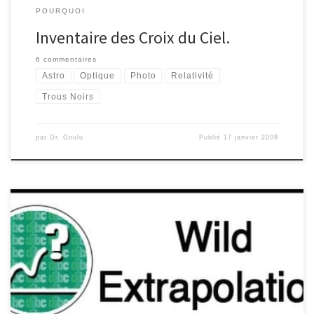
POURQUOI
Inventaire des Croix du Ciel.
6 commentaires
Astro
Optique
Photo
Relativité
Trous Noirs
par
Dr. Goulu
Publié
17 janvier 2009
Si je vous dis « quel nombre vient après 1,2,3, ? » vous allez
certainement dire immédiatement « 4 ». Si je vous dis réponds
« non, c’est 5. Quel est le suivant ? » vous allez probablement
penser aux nombres premiers et me dire « 7 » (oubliant au
passage que 1 n’est pas considéré comme premier, […]