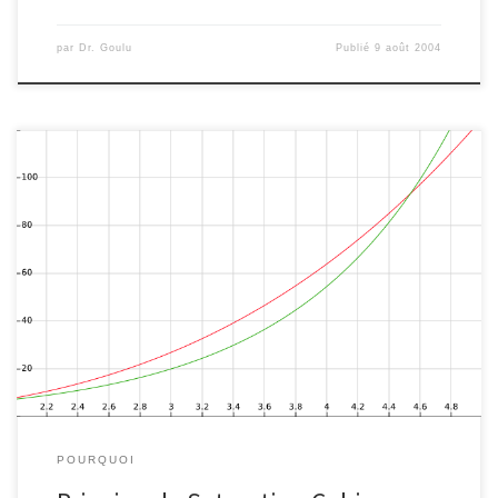
par
Dr. Goulu
Publié
9 août 2004
Enoncé : »Aucun système physique ne peut croître
exponentiellement indéfiniment, car les ressources nécessaires à
sa croissance ne peuvent croître que selon une fonction cubique
du temps en raison de la finitude des vitesses. » Exemples Des
organismes vivants ayant à disposition toute la nourriture voulue se
reproduisent exponentiellement, puis leur […]
POURQUOI