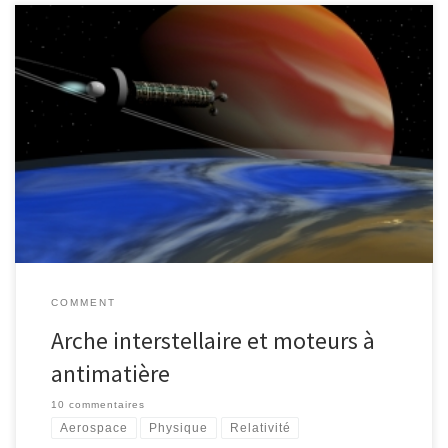
En février, Gilgamesh a publié sur Parcours Etranges un article culte
: « Arche interstellaire« , dont je vous ai déjà parlé ici. « Culte »
parce que cet article a reçu jusqu’ici plus de 200 commentaires,
presque tous constructifs et intéressants, faisant parfois plusieurs
pages bien documentées, et que l’on peut suivre facilement […]
COMMENT
Arche interstellaire et moteurs à
antimatière
10 commentaires
Aerospace
Physique
Relativité