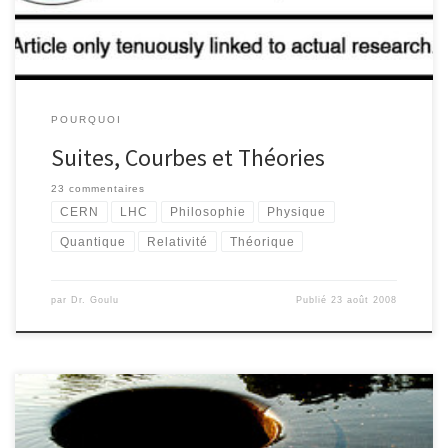
POURQUOI
Suites, Courbes et Théories
23 commentaires
CERN
LHC
Philosophie
Physique
Quantique
Relativité
Théorique
par
Dr. Goulu
Publié
23 août 2008