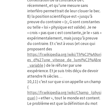
récemment, et qu’une mesure sans
interféro permettrait de leur clouer le bec.
8) la position scientifique est « jusqu’à
preuve du contraire » (c, G sont constantes
ou telle « loi » physique est valide). Je ne
« crois » pas que c est constante, je le « sais »
expérimentalement, mais jusqu’à preuve
du contraire. Et c’est à vous (et ceux qui
proposent des
https://fr.wikipedia.org/wiki/Th%C3%A9ori
es_d%27une_vitesse_de_lumi%C3%A8re
_variable
) de le réfuter par une
exspérience. Et je suis très déçu de devoir
attendre N siècles…
10,11) c’est sur que si on appelle un champ
(
https://fr.wikipedia.org/wiki/Champ_(physi
que)
) « ether », tout le monde est content.
Le problème est que la définition du mot