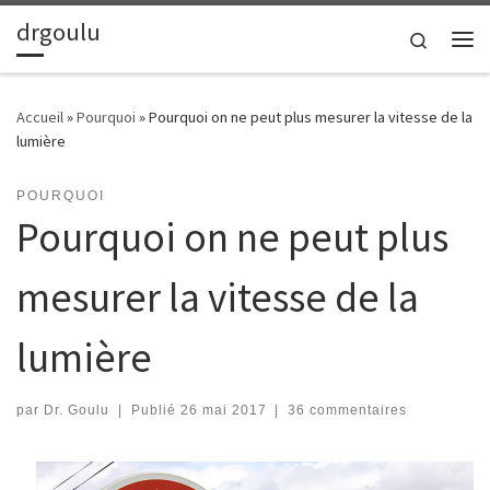
drgoulu
Passer au contenu
Search
Me
Accueil
»
Pourquoi
»
Pourquoi on ne peut plus mesurer la vitesse de la
lumière
POURQUOI
Pourquoi on ne peut plus
mesurer la vitesse de la
lumière
par
Dr. Goulu
|
Publié
26 mai 2017
|
36 commentaires