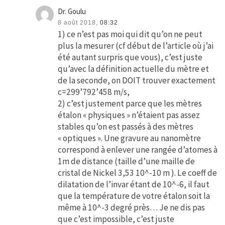
Dr. Goulu
8 août 2018,
08:32
1) ce n’est pas moi qui dit qu’on ne peut
plus la mesurer (cf début de l’article où j’ai
été autant surpris que vous), c’est juste
qu’avec la définition actuelle du mètre et
de la seconde, on DOIT trouver exactement
c=299’792’458 m/s,
2) c’est justement parce que les mètres
étalon « physiques » n’étaient pas assez
stables qu’on est passés à des mètres
« optiques ». Une gravure au nanomètre
correspond à enlever une rangée d’atomes à
1m de distance (taille d’une maille de
cristal de Nickel 3,53 10^-10 m ). Le coeff de
dilatation de l’invar étant de 10^-6, il faut
que la température de votre étalon soit la
même à 10^-3 degré près… Je ne dis pas
que c’est impossible, c’est juste