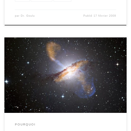
par
Dr. Goulu
Publié
17 février 2009
Si vous croyez toujours qu’une galaxie n’est qu’un disque d’étoiles
qui tournent autour d’un trou noir supermassif qui les avale une à
une, regardez cette image : NGC 5128 est une galaxie assez
proche (15 millions d’années lumière), bien visible dans l’optique
mais aussi dans les fréquences radio. Elle se […]
POURQUOI