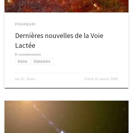
POURQUOI
Dernières nouvelles de la Voie
Lactée
8 commentaires
Astro
Galaxies
par
Dr. Goulu
Publié
11 janvier 2009
Les trous noirs sont très noirs : aucune lumière ne peut en sortir. En
plus ils sont très petits, ce qui empêche définitivement de les