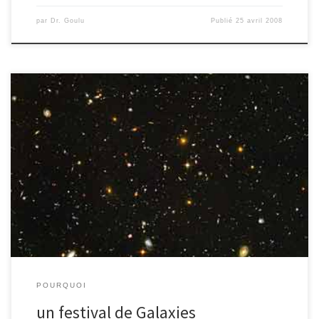
par
Dr. Goulu
Publié
25 avril 2008
Le téléscope spatial Hubble fête ses 18 ans, l’occasion de revenir
sur l’extraordinaire moisson d’images prises par ce satellite.
Affranchi des perturbations de l’ atmosphère, Hubble a en
particulier obtenu des images de myriades de galaxies, nous
permettant de comprendre la formation et l’évolution de ces
nuages formés de milliards […]
POURQUOI
un festival de Galaxies