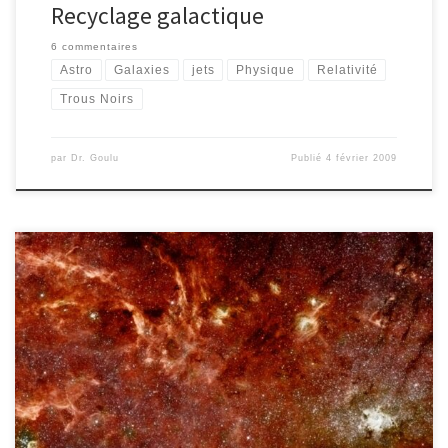
Recyclage galactique
6 commentaires
Astro
Galaxies
jets
Physique
Relativité
Trous Noirs
par
Dr. Goulu
Publié
4 février 2009
Ce n’est qu’au début du XXème siècle qu’on a réalisé que de
nombreuses « nébuleuses » observées étaient des « galaxies »
regroupant des milliards d’étoiles, et que la trainée blanche qui
barre notre ciel les nuits bien noires est la Galaxie à laquelle
appartient notre Soleil, vue de l’intérieur. Notre position à
l’intérieur […]