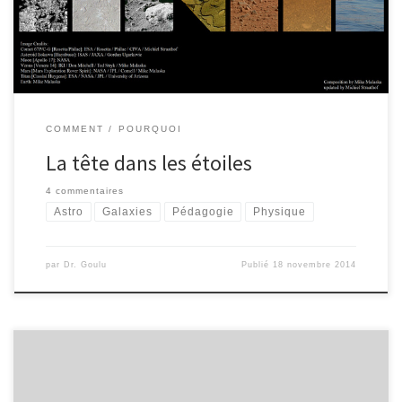
je me suis immédiatement inscrit et je le suis assidûment depuis
deux mois en y consacrant une bonne soirée par semaine.
COMMENT
POURQUOI
La tête dans les étoiles
4 commentaires
Astro
Galaxies
Pédagogie
Physique
par
Dr. Goulu
Publié
18 novembre 2014