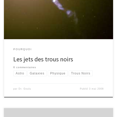
« voir » avec un télescope. Par contre les phénomènes
cataclysmiques qu’ils produisent dans leur voisinage dégagent une
énergie colossale qui trahit leur présence sans doute possible. […]
POURQUOI
Les jets des trous noirs
6 commentaires
Astro
Galaxies
Physique
Trous Noirs
par
Dr. Goulu
Publié
3 mai 2008