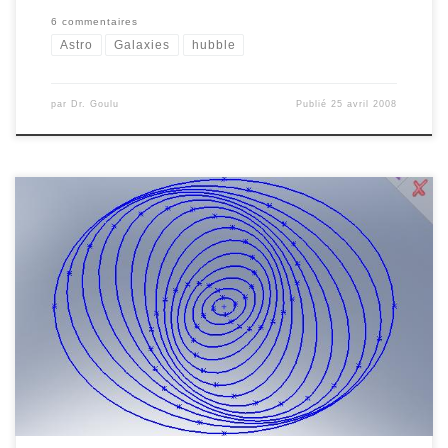
6 commentaires
Astro
Galaxies
hubble
par
Dr. Goulu
Publié
25 avril 2008
Poursuivant ma découverte (*) du génial Hyperion 3D, je me suis
attaqué à simuler une Galaxie Spirale. Il faut dire que la formation
des bras spiraux des galaxies n’a été comprise que récemment
parce qu’il fallait « penser différemment ». Bien que je l’aie un
peu expliqué ici, je voulais le voir pour […]