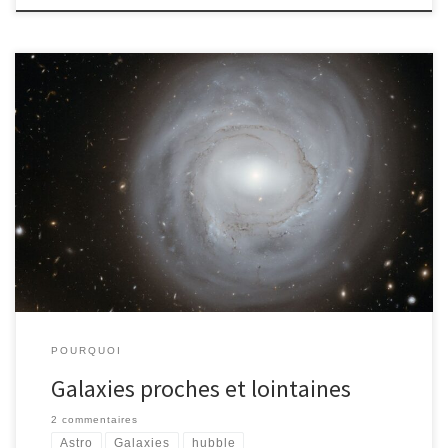
Hubble nous fournit une fois encore une image magnifique : La
galaxie NGC 4921 est distante de 320 millions d’années lumière, et
présente la particularité d’être peu dense et peu lumineuse. Pour
les besoins d’une étude scientifique sur l’expansion de l’univers,
le télescope spatial a réalisé 80 prises de vues […]
POURQUOI
Galaxies proches et lointaines
2 commentaires
Astro
Galaxies
hubble