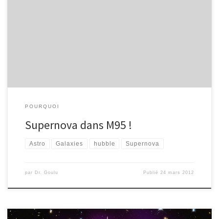
Il y a un peu moins d’infos astronomiques sur ce blog depuis que
Le Cosmographe et d’autres font ça très bien. Mais là ils ont raté un
scoop : le 17 mars, plusieurs astronomes ont rapporté l’apparition
d’une source lumineuse dans la galaxie M95, à 38 millions
d’années lumière, donc pas […]
POURQUOI
Supernova dans M95 !
Astro
Galaxies
hubble
Supernova
par
Dr. Goulu
Publié
24 mars 2012