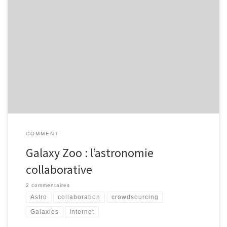
Le téléscope Hubble a pris en 18 ans des milliers de photos sur
lesquelles figurent des millions de galaxies en arrière plan, qui
n’ont pas directement été visées. Le projet consiste à utiliser les
facultés humaines des internautes pour classer cette masse
d’images de galaxies et repérer celles présentant des […]
COMMENT
Galaxy Zoo : l’astronomie
collaborative
2 commentaires
Astro
collaboration
crowdsourcing
Galaxies
Internet