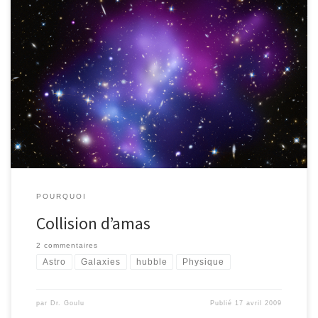
J’aime bien les collisions. Les microscopiques à la vitesse de la
lumière, les « normales » comme celle-ci où les Mythbusters
vérifient si l’acier se soude lors d’une collision : [youtube
http://www.youtube.com/watch?v=BPEAWY8AEX8&w=640] (la
réponse est non, même à 1000 km/h, ça ne se soude pas…). Le
cratère de Manicouagan est le résultat […]
POURQUOI
Collision d’amas
2 commentaires
Astro
Galaxies
hubble
Physique
par
Dr. Goulu
Publié
17 avril 2009