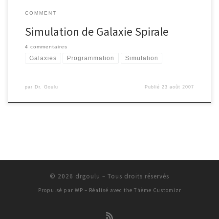
COMMENT
Simulation de Galaxie Spirale
4 commentaires
Galaxies
Programmation
Simulation
par
Dr. Goulu
Publié
23 août 2007
© 2026
drgoulu
– Tous droits réservés
Propulsé par
WP
– Réalisé avec the
Thème Customizr