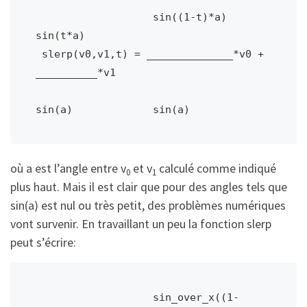
                  sin((1-t)*a)        
sin(t*a)

 slerp(v0,v1,t) = ______________*v0 + 
__________*v1

sin(a)             sin(a)
où a est l’angle entre v
et v
calculé comme indiqué
0
1
plus haut. Mais il est clair que pour des angles tels que
sin(a) est nul ou très petit, des problèmes numériques
vont survenir. En travaillant un peu la fonction slerp
peut s’écrire:
                  sin_over_x((1-