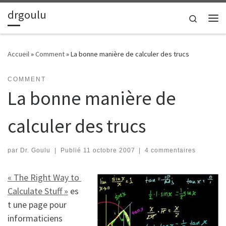
drgoulu
Passer au contenu
Search
Me
Accueil
»
Comment
»
La bonne manière de calculer des trucs
COMMENT
La bonne manière de
calculer des trucs
par
Dr. Goulu
|
Publié
11 octobre 2007
|
4 commentaires
« The Right Way to
Calculate Stuff »
es
t une page pour
informaticiens