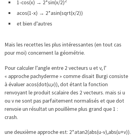
2
1-cos(x) → 2*sin(x/2)
acos(1-x) → 2*asin(sqrt(x/2))
et bien d’autres
Mais les recettes les plus intéressantes (en tout cas
pour moi) concernent la géométrie.
Pour calculer l’angle entre 2 vecteurs u et v, l’
« approche pachyderme » comme disait Burgi consiste
à évaluer acos(dot(u,v)), dot étant la fonction
renvoyant le produit scalaire des 2 vecteurs. mais si u
ou v ne sont pas parfaitement normalisés et que dot
renvoie un résultat un pouillème plus grand que 1 :
crash.
une deuxième approche est: 2*atan2(abs(u-v),abs(u+v)).