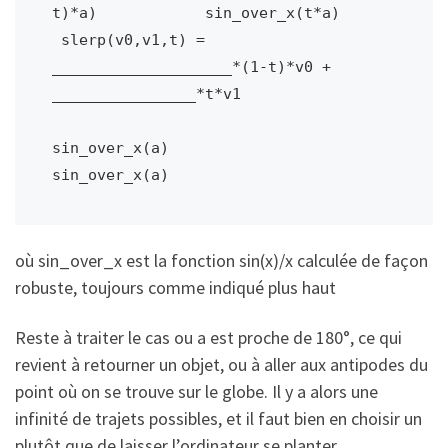
t)*a)            sin_over_x(t*a)

 slerp(v0,v1,t) = 
____________________*(1-t)*v0 + 
________________*t*v1

sin_over_x(a)                 
sin_over_x(a)
où sin_over_x est la fonction sin(x)/x calculée de façon
robuste, toujours comme indiqué plus haut
Reste à traiter le cas ou a est proche de 180°, ce qui
revient à retourner un objet, ou à aller aux antipodes du
point où on se trouve sur le globe. Il y a alors une
infinité de trajets possibles, et il faut bien en choisir un
plutôt que de laisser l’ordinateur se planter…