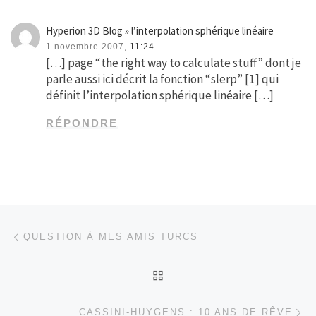
Hyperion 3D Blog » l’interpolation sphérique linéaire
1 novembre 2007,
11:24
[…] page “the right way to calculate stuff” dont je
parle aussi ici décrit la fonction “slerp” [1] qui
définit l’interpolation sphérique linéaire […]
RÉPONDRE
Parcourir les articles
Article précédent
QUESTION À MES AMIS TURCS
RETOUR À LA LISTE DES
Ar
CASSINI-HUYGENS : 10 ANS DE RÊVE