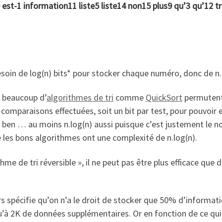
 est-1 information11 liste5 liste14 non15 plus9 qu’3 qu’12 t
soin de log(n) bits* pour stocker chaque numéro, donc de n.l
e beaucoup d’
algorithmes de tri
comme
QuickSort
permutent 
s comparaisons effectuées, soit un bit par test, pour pouvoir en
s ? ben … au moins n.log(n) aussi puisque c’est justement l
e les bons algorithmes ont une complexité de n.log(n).
thme de tri réversible », il ne peut pas être plus efficace que
 spécifie qu’on n’a le droit de stocker que 50% d’informatio
 qu’à 2K de données supplémentaires. Or en fonction de ce qu