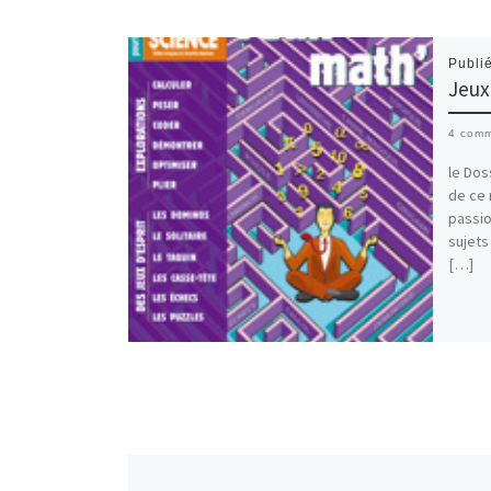
Publi
Jeux
4 comm
le Dos
de ce 
passio
sujets
[…]