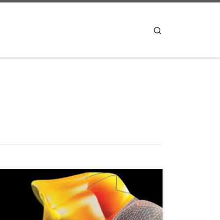
Search
le journal Science Magazine et la National Science
Fundation états-unienne organisent chaque année un
concours d’illustrations scientifiques. Les gagnants de