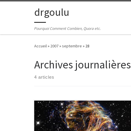
Passer au contenu
drgoulu
Pourquoi Comment Combien, Quora etc.
Accueil
»
2007
»
septembre
»
28
Archives journalières
4 articles
Mon nouveau fond d’écran est cette superbe image
de la NASA : « Celestial Fireworks »: Il s’agit des restes
d’une étoile qui a explosé en supernova, ajoutant un