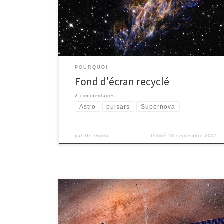
point dans le ciel de nos ancêtres alors qu’ils taillaient
des silex. Comme on le voit, les gaz expulsés par
l’étoile ont perdu la jolie […]
POURQUOI
Fond d'écran recyclé
2 commentaires
Astro
pulsars
Supernova
par
Dr. Goulu
Publié
28 septembre 2007
La sonde DAWN en route pour la ceinture d’astéroïde
a été lancée par une grosse fusée exerçant une
poussée de plusieurs tonnes pendant quelques