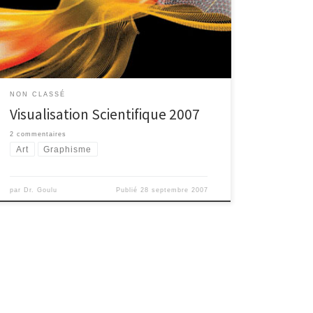
l’édition 2007 sont : Vous voyez ce que c’est ? Cliquez
sur l’image pour voir le poster gagnant en entier C’est
une simulation de l’écoulement d’air lors du vol de
[…]
NON CLASSÉ
Visualisation Scientifique 2007
2 commentaires
Art
Graphisme
par
Dr. Goulu
Publié
28 septembre 2007