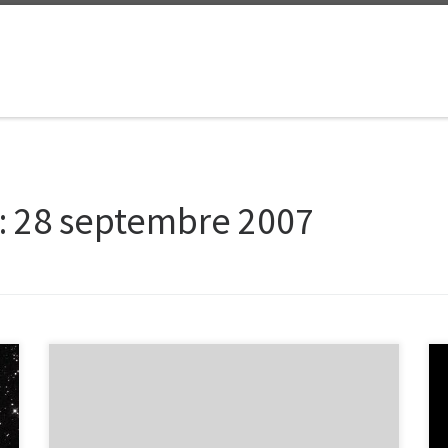
:
28 septembre 2007
La nouvelle émission scientifique Impatience de la
Radio Suisse Romande est vraiment excellente, du
niveau du regretté « Télescope » de la TSR. Hier, le