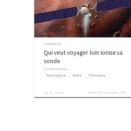
minutes. Elle va continuer sa très longue route vers
Vesta et Cérès grâce à un moteur ionique qui exercera
pendant des années une poussée de quelques
grammes […]
COMMENT
Qui veut voyager loin ionise sa
sonde
4 commentaires
Aerospace
Astro
Physique
par
Dr. Goulu
Publié
28 septembre 2007