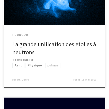
immédiatement que lors de l’effondrement, les protons et
électrons formant la matière de l’étoile pourraient […]
POURQUOI
La grande unification des étoiles à
neutrons
4 commentaires
Astro
Physique
pulsars
par
Dr. Goulu
Publié
16 mai 2010