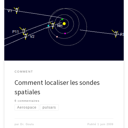
Sur Terre, le GPS permet désormais de diriger nos voitures jusqu’à
destination, avec une prévision de quelques mètres. Mais
comment fait-on la même chose avec des sondes spatiales
envoyées à la rencontre d’astres très lointains ? Bonnes vieilles
méthodes Tant que la sonde reste en contact avec notre bonne
vieille […]
COMMENT
Comment localiser les sondes
spatiales
6 commentaires
Aerospace
pulsars
par
Dr. Goulu
Publié
1 juin 2009