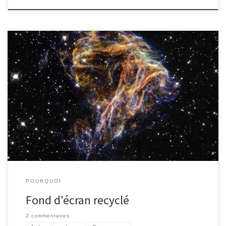
Mon nouveau fond d’écran est cette superbe image de la NASA :
« Celestial Fireworks »: Il s’agit des restes d’une étoile qui a
explosé en supernova, ajoutant un point dans le ciel de nos
ancêtres alors qu’ils taillaient des silex. Comme on le voit, les gaz
expulsés par l’étoile ont perdu la jolie […]
POURQUOI
Fond d'écran recyclé
2 commentaires