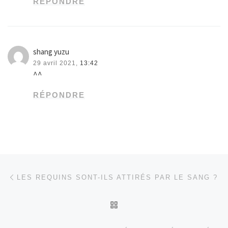
RÉPONDRE
shang yuzu
29 avril 2021,
13:42
^^
RÉPONDRE
Parcourir les articles
Article précédent
LES REQUINS SONT-ILS ATTIRÉS PAR LE SANG ?
RETOUR À LA LISTE DES
Ar