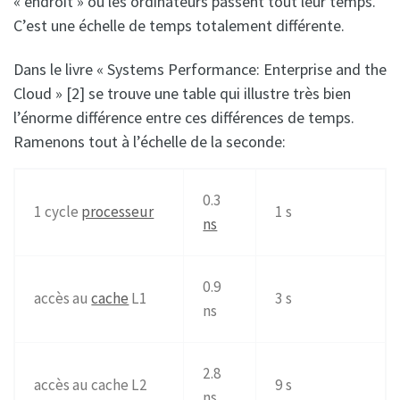
« endroit » où les ordinateurs passent tout leur temps.
C’est une échelle de temps totalement différente.
Dans le livre « Systems Performance: Enterprise and the
Cloud » [2] se trouve une table qui illustre très bien
l’énorme différence entre ces différences de temps.
Ramenons tout à l’échelle de la seconde:
0.3
1 cycle
processeur
1 s
ns
0.9
accès au
cache
L1
3 s
ns
2.8
accès au cache L2
9 s
ns