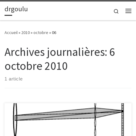
drgoulu
Passer au contenu
Search
Me
Accueil
»
2010
»
octobre
»
06
Archives journalières:
6
octobre 2010
1 article