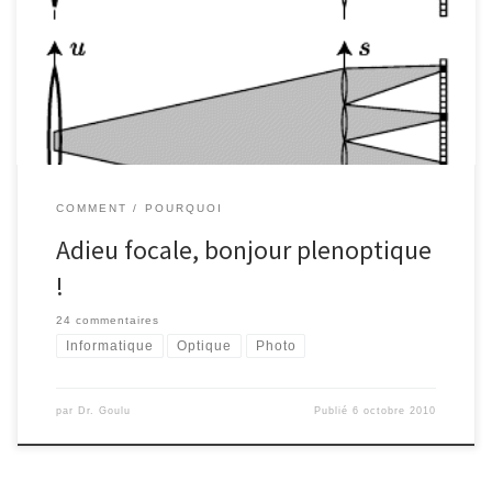
L'entreprise "Refocus Imaging" a mis au point une technologie qui
permet de ne plus mettre au point* les photos!
COMMENT
POURQUOI
Adieu focale, bonjour plenoptique
!
24 commentaires
Informatique
Optique
Photo
par
Dr. Goulu
Publié
6 octobre 2010