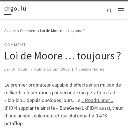
drgoulu
Passer au contenu
Search
Me
Accueil
»
Comment
»
Loi de Moore … toujours ?
COMMENT
Loi de Moore … toujours ?
par
Dr. Goulu
|
Publié
19 juin 2008
|
4 commentaires
Le premier ordinateur capable d’effectuer un million de
milliards d’opérations par seconde (un petaflop) fait
« bip-bip » depuis quelques jours. Le
« Roadrunner »
d’IBM
supplante ainsi le « BlueGene/L d’IBM aussi, vieux
d’une année seulement et qui plafonnait à 0.476
petaflop.