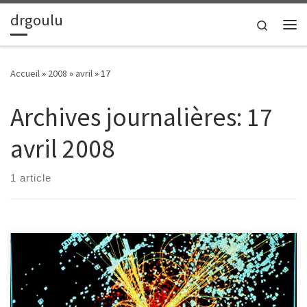
drgoulu
Passer au contenu
Search
Me
Accueil
»
2008
»
avril
»
17
Archives journalières:
17
avril 2008
1 article
Intéressant de voir comme le catastrophisme attire. Des films