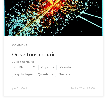
holywoodiens aux sectes apocalyptiques, la recette de la fin du
monde a toujours du succès. Après la guerre nucléaire totale,
l’énorme météore qui frappe la Terre, le Déluge suite à la fonte
des glaces de l’Antarctique, les virus ebola croisés avec […]
COMMENT
On va tous mourir !
32 commentaires
CERN
LHC
Physique
Pseudo
Psychologie
Quantique
Société
par
Dr. Goulu
Publié
17 avril 2008