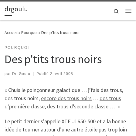
drgoulu
Passer au contenu
Search
Me
Accueil
»
Pourquoi
»
Des p'tits trous noirs
POURQUOI
Des p'tits trous noirs
par
Dr. Goulu
|
Publié
2 avril 2008
« Chuis le poinçonneur galactique … j’fais des trous,
des trous noirs,
encore des trous noirs
…
des trous
d’première classe
, des trous d’seconde classe … »
Le petit dernier s’appelle XTE J1650-500 et a la bonne
idée de tourner autour d’une autre étoile pas trop loin