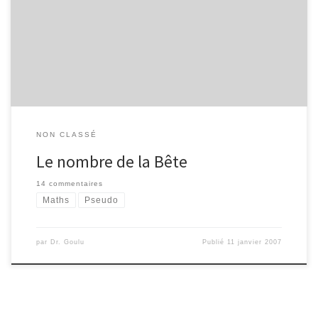
l’intelligence, qu’il interprète le chiffre de la bête, car c’est un
chiffre d’homme : et son chiffre est six cent soixante-six »
(Apocalypse de saint Jean, chapitre 13, verset 18) Comprenne qui
pourra … Mais il est vrai que 666 est un […]
NON CLASSÉ
Le nombre de la Bête
14 commentaires
Maths
Pseudo
par
Dr. Goulu
Publié
11 janvier 2007