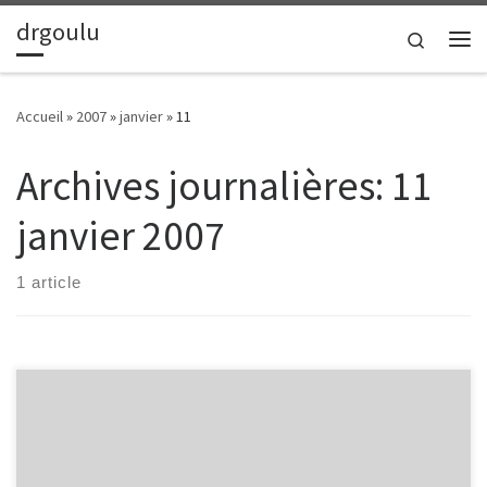
drgoulu
Passer au contenu
Search
Me
Accueil
»
2007
»
janvier
»
11
Archives journalières:
11
janvier 2007
1 article
« C’est le moment d’avoir du discernement : celui qui a de