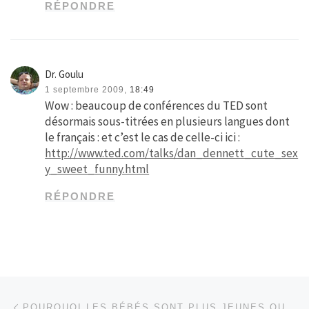
RÉPONDRE
Dr. Goulu
1 septembre 2009,
18:49
Wow : beaucoup de conférences du TED sont
désormais sous-titrées en plusieurs langues dont
le français : et c’est le cas de celle-ci ici :
http://www.ted.com/talks/dan_dennett_cute_sex
y_sweet_funny.html
RÉPONDRE
Parcourir les articles
Article précédent
POURQUOI LES BÉBÉS SONT PLUS JEUNES QUE LEURS PARENTS