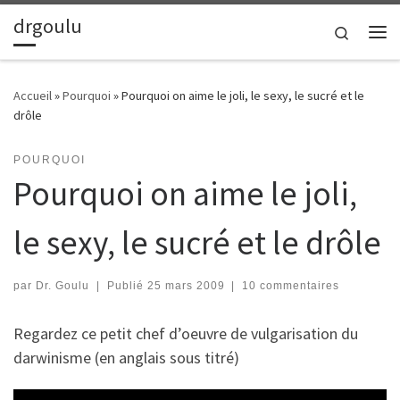
drgoulu
Passer au contenu
Search
Me
Accueil
»
Pourquoi
»
Pourquoi on aime le joli, le sexy, le sucré et le
drôle
POURQUOI
Pourquoi on aime le joli,
le sexy, le sucré et le drôle
par
Dr. Goulu
|
Publié
25 mars 2009
|
10 commentaires
Regardez ce petit chef d’oeuvre de vulgarisation du
darwinisme (en anglais sous titré)