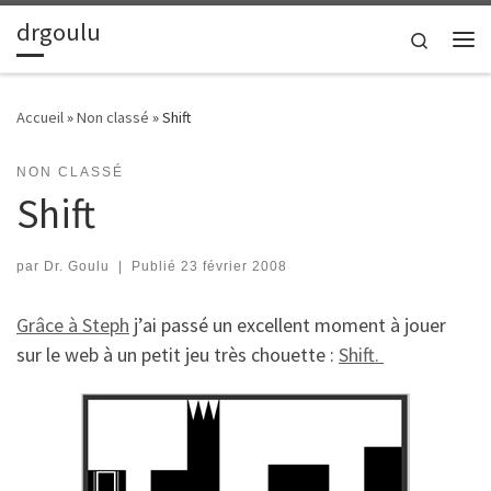
drgoulu
Passer au contenu
Search
Me
Accueil
»
Non classé
»
Shift
NON CLASSÉ
Shift
par
Dr. Goulu
|
Publié
23 février 2008
Grâce à Steph
j’ai passé un excellent moment à jouer
sur le web à un petit jeu très chouette :
Shift.