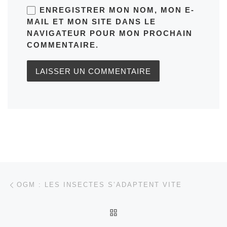
ENREGISTRER MON NOM, MON E-
MAIL ET MON SITE DANS LE
NAVIGATEUR POUR MON PROCHAIN
COMMENTAIRE.
Parcourir les articles
Article précédent
OGM : LES INSECTES S’ADAPTENT VITE
RETOUR À LA LISTE DES