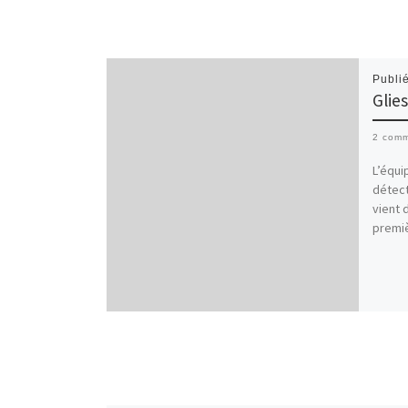
Publi
Glie
2 comm
L’équi
détect
vient 
premiè