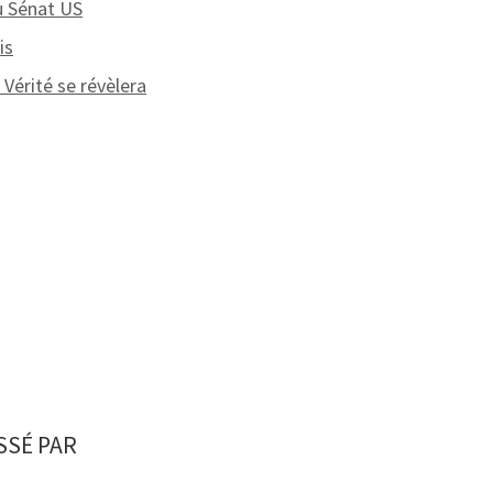
du Sénat US
is
 Vérité se révèlera
SSÉ PAR