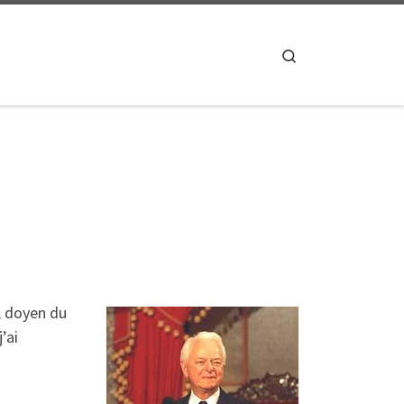
Search
, doyen du
’ai